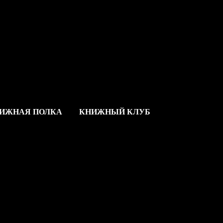
ИЖНАЯ ПОЛКА
КНИЖНЫЙ КЛУБ