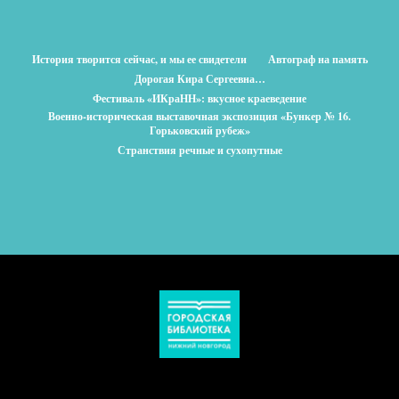
История творится сейчас, и мы ее свидетели
Автограф на память
Дорогая Кира Сергеевна…
Фестиваль «ИКраНН»: вкусное краеведение
Военно-историческая выставочная экспозиция «Бункер № 16.
Горьковский рубеж»
Странствия речные и сухопутные